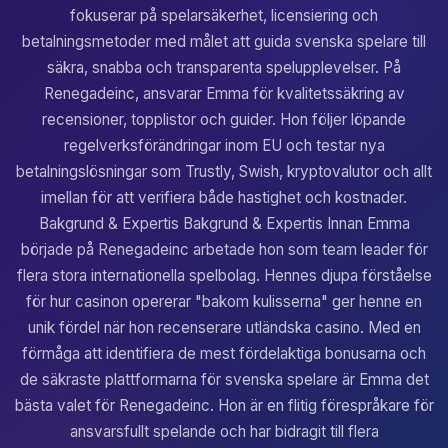
fokuserar på spelarsäkerhet, licensiering och
betalningsmetoder med målet att guida svenska spelare till
säkra, snabba och transparenta spelupplevelser. På
Renegadeinc, ansvarar Emma för kvalitetssäkring av
recensioner, topplistor och guider. Hon följer löpande
regelverksförändringar inom EU och testar nya
betalningslösningar som Trustly, Swish, kryptovalutor och allt
imellan för att verifiera både hastighet och kostnader.
Bakgrund & Expertis Bakgrund & Expertis Innan Emma
började på Renegadeinc arbetade hon som team leader för
flera stora internationella spelbolag. Hennes djupa förståelse
för hur casinon opererar "bakom kulisserna" ger henne en
unik fördel när hon recenserare utländska casino. Med en
förmåga att identifiera de mest fördelaktiga bonusarna och
de säkraste plattformarna för svenska spelare är Emma det
bästa valet för Renegadeinc. Hon är en flitig förespråkare för
ansvarsfullt spelande och har bidragit till flera