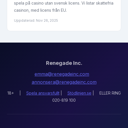
spela på casino utan svensk licens. Vi listar skattefria
casinon, med licens från EU.
Uppdaterad: Nov 26, 2025
Renegade Inc.
emma@renegadeinc.com
annonsera@renegadeinc.com
18+
|
Spela ansvarsfullt
|
Stödlinjen.se
|
ELLER RING
020-819 100