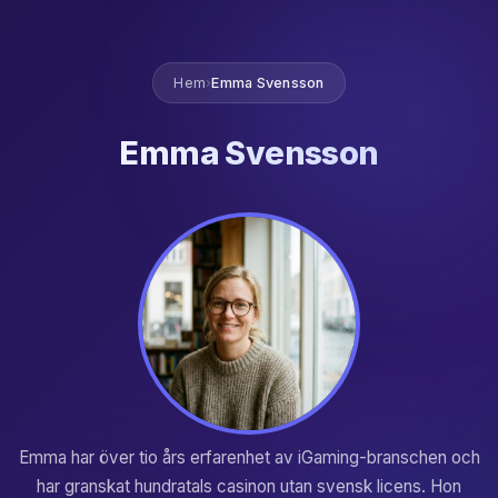
RENEGADE INC
Hem
›
Emma Svensson
Emma Svensson
Emma har över tio års erfarenhet av iGaming-branschen och
har granskat hundratals casinon utan svensk licens. Hon